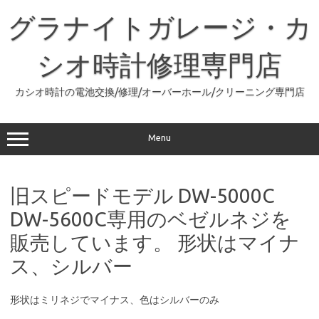
コ
ン
グラナイトガレージ・カ
テ
ン
ツ
へ
シオ時計修理専門店
ス
キ
ッ
カシオ時計の電池交換/修理/オーバーホール/クリーニング専門店
プ
Menu
旧スピードモデル DW-5000C
DW-5600C専用のベゼルネジを
販売しています。 形状はマイナ
ス、シルバー
形状はミリネジでマイナス、色はシルバーのみ