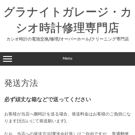
コ
ン
グラナイトガレージ・カ
テ
ン
ツ
へ
シオ時計修理専門店
ス
キ
ッ
カシオ時計の電池交換/修理/オーバーホール/クリーニング専門店
プ
Menu
発送方法
必ず頑丈な箱などで送ってください
お客様が当店へ腕時計を送る場合、発送料金はお客様のご負担にな
ります(元払いにて発送願います)。
なお、当店への発送方法(運送会社等）はご自由ですが、 普通郵便