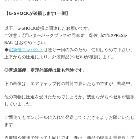
【G-SHOCKが破損します! 一例】
以下、G-SHOCK破損に関連したお願いです。
ご注意：①”レターパックプラスや同360″、②佐川の”EXPRESS-
BAG”はおやめ下さい。
◆
宅急便コンパクト
は送り一回のみのため、使用はやめて下さい。
上下からの圧迫により、外装部品(ベゼル)が破損します。
③
普通郵便、定形外郵便は最も危険です。
下の画像は、エアキャップ付の封筒で届いたものですが、郵送中、
他の荷物に圧迫を受けたためでしょうか、残念ながらベゼルが破損
していました。
ご面倒でもダンボールに入れて発送してくださるようお願いいたし
ます。
※書留や速達で送っても同じです。要は、商品の破損を重要視して