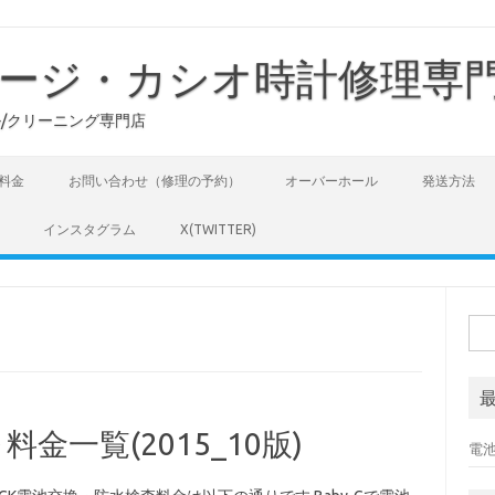
ージ・カシオ時計修理専
ル/クリーニング専門店
料金
お問い合わせ（修理の予約）
オーバーホール
発送方法
インスタグラム
X(TWITTER)
検
索:
一覧(2015_10版)
電池