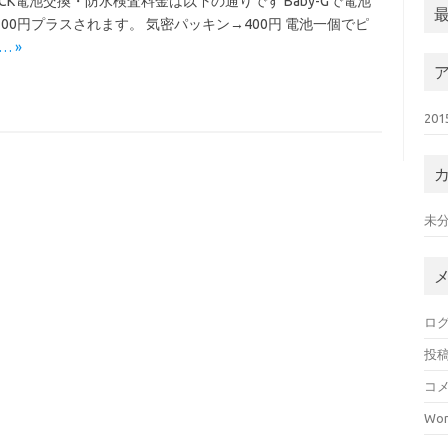
OCK電池交換・防水検査料金は以下の通りです Baby-Gで電池
300円プラスされます。 気密パッキン→400円 電池一個でピ
… »
20
未
ロ
投
コ
Wor