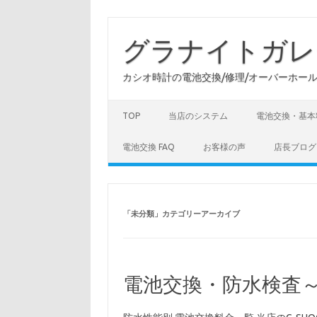
コ
ン
テ
グラナイトガレ
ン
ツ
へ
カシオ時計の電池交換/修理/オーバーホー
ス
キ
ッ
プ
TOP
当店のシステム
電池交換・基本
電池交換 FAQ
お客様の声
店長ブログ
「
未分類
」カテゴリーアーカイブ
電池交換・防水検査～料金